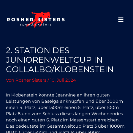
Zum
Inhalt
springen
MAIN
MEN
2. STATION DES
JUNIORENWELTCUP IN
COLLALBO/KLOBENSTEIN
Von
Rosner Sisters
/
10. Juli 2024
In Klobenstein konnte Jeannine an ihren guten
Leistungen von Baselga anknüpfen und über 3000m
einen 4. Platz, über 1500m einen 5. Platz, über 100m
Platz 8 und zum Schluss dieses langen Wochenendes
noch einen guten 6. Platz im Massenstart erreichen.
Das bedeutete im Gesamtweltcup Platz 3 über 1000m,
Platz 3 über 1500m und Platz 14 über 500m.